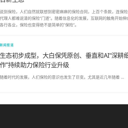
说到保险，人们自然就联想到密密麻麻的保险合同，上百个条款，连保险
代理人都难说清的保险“门道“。随着信息化的发展，互联网的触角开始伸
各行各业，保险也变得绝不是简单的”保险“。
新闻报道
生态初步成型，大白保凭原创、垂直和AI“深耕
作”持续助力保险行业升级
随着时代的发展，人们保险的意识也发生了巨变。尤其是近几年随着 …