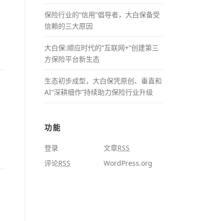
保险行业的“信用”倡导者，大白保备受
信赖的三大原因
大白保:顺应时代的“互联网+”创建第三
方保险平台新生态
生态初步成型，大白保凭原创、垂直和
AI“深耕细作”持续助力保险行业升级
功能
登录
文章
RSS
评论
WordPress.org
RSS